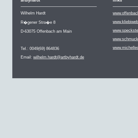
artbyhardt
links
Wilhelm Hardt
www.offenbac
www.kliebiwe
R�gener Stra�e 8
www.speckste
D-63075 Offenbach am Main
www.schmuckat
www.michelle
Tel.: 0049(69) 864836
Email:
wilhelm.hardt@artbyhardt.de