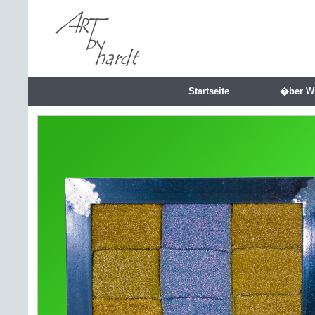
Startseite
�ber W