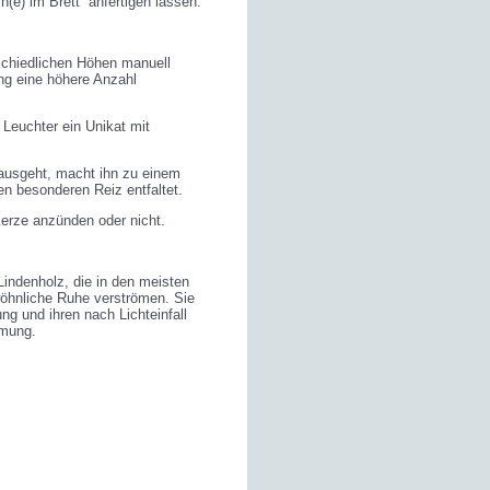
n(e) im Brett“ anfertigen lassen.
rschiedlichen Höhen manuell
ung eine höhere Anzahl
 Leuchter ein Unikat mit
ausgeht, macht ihn zu einem
n besonderen Reiz entfaltet.
Kerze anzünden oder nicht.
Lindenholz, die in den meisten
wöhnliche Ruhe verströmen. Sie
ng und ihren nach Lichteinfall
mmung.