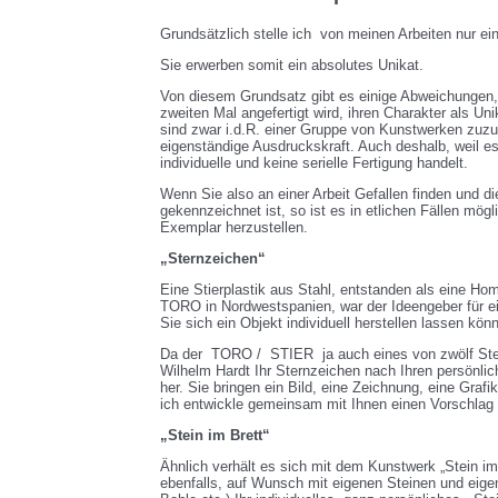
Grundsätzlich stelle ich von meinen Arbeiten nur ei
Sie erwerben somit ein absolutes Unikat.
Von diesem Grundsatz gibt es einige Abweichungen,
zweiten Mal angefertigt wird, ihren Charakter als Uni
sind zwar i.d.R. einer Gruppe von Kunstwerken zuzu
eigenständige Ausdruckskraft. Auch deshalb, weil e
individuelle und keine serielle Fertigung handelt.
Wenn Sie also an einer Arbeit Gefallen finden und di
gekennzeichnet ist, so ist es in etlichen Fällen mögl
Exemplar herzustellen.
„Sternzeichen“
Eine Stierplastik aus Stahl, entstanden als eine 
TORO in Nordwestspanien, war der Ideengeber für e
Sie sich ein Objekt individuell herstellen lassen kön
Da der TORO / STIER ja auch eines von zwölf Stern
Wilhelm Hardt Ihr Sternzeichen nach Ihren persön
her. Sie bringen ein Bild, eine Zeichnung, eine Grafi
ich entwickle gemeinsam mit Ihnen einen Vorschlag
„Stein im Brett“
Ähnlich verhält es sich mit dem Kunstwerk „Stein im
ebenfalls, auf Wunsch mit eigenen Steinen und eige