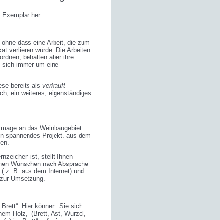
n Exemplar her.
 ohne dass eine Arbeit, die zum
kat verlieren würde. Die Arbeiten
ordnen, behalten aber ihre
s sich immer um eine
ese bereits als
verkauft
ich, ein weiteres, eigenständiges
Hommage an das Weinbaugebiet
in spannendes Projekt, aus dem
nen.
zeichen ist, stellt Ihnen
lichen Wünschen nach Absprache
k ( z. B. aus dem Internet) und
 zur Umsetzung.
 Brett“. Hier können Sie sich
nem Holz, (Brett, Ast, Wurzel,