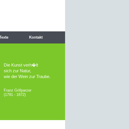
Texte
Kontakt
Die Kunst verh�lt
sich zur Natur,
wie der Wein zur Traube.
Franz Grillparzer
(1791 - 1872)