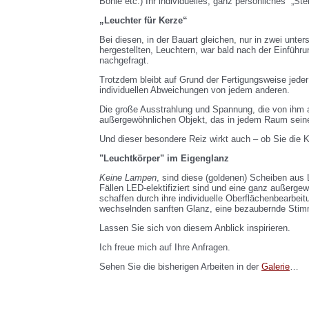
Bohle etc.) Ihr individuelles, ganz persönliches „Stei
„Leuchter für Kerze“
Bei diesen, in der Bauart gleichen, nur in zwei unte
hergestellten, Leuchtern, war bald nach der Einführ
nachgefragt.
Trotzdem bleibt auf Grund der Fertigungsweise jeder
individuellen Abweichungen von jedem anderen.
Die große Ausstrahlung und Spannung, die von ihm 
außergewöhnlichen Objekt, das in jedem Raum seine
Und dieser besondere Reiz wirkt auch – ob Sie die 
"Leuchtkörper" im Eigenglanz
Keine
Lampen
, sind diese (goldenen) Scheiben aus 
Fällen LED-elektifiziert sind und eine ganz außerge
schaffen durch ihre individuelle Oberflächenbearbeitu
wechselnden sanften Glanz, eine bezaubernde Sti
Lassen Sie sich von diesem Anblick inspirieren.
Ich freue mich auf Ihre Anfragen.
Sehen Sie die bisherigen Arbeiten in der
Galerie
…