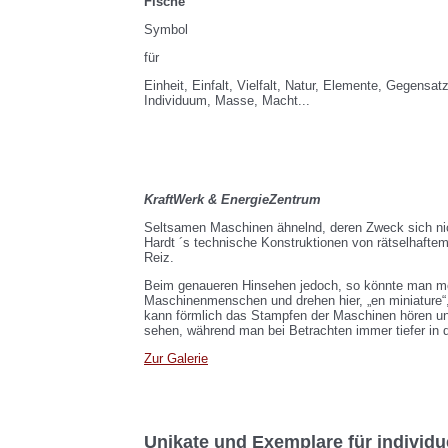
Fische
Symbol
für
Einheit, Einfalt, Vielfalt, Natur, Elemente, Gegens
Individuum, Masse, Macht...
KraftWerk & EnergieZentrum
Seltsamen Maschinen ähnelnd, deren Zweck sich nic
Hardt ´s technische Konstruktionen von rätselhafte
Reiz.
Beim genaueren Hinsehen jedoch, so könnte man m
Maschinenmenschen und drehen hier, „en miniature
kann förmlich das Stampfen der Maschinen hören u
sehen, während man bei Betrachten immer tiefer in d
Zur Galerie
Unikate und Exemplare für individu