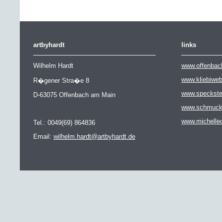
artbyhardt
links
Wilhelm Hardt
www.offenbac
www.kliebiwe
R�gener Stra�e 8
www.speckste
D-63075 Offenbach am Main
www.schmuckat
www.michelle
Tel.: 0049(69) 864836
Email:
wilhelm.hardt@artbyhardt.de