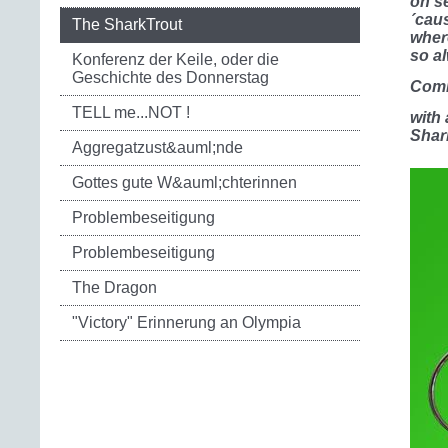
on s
´cau
The SharkTrout
wher
so al
Konferenz der Keile, oder die
Geschichte des Donnerstag
Comi
TELL me...NOT !
with 
Shar
Aggregatzust&auml;nde
Gottes gute W&auml;chterinnen
Problembeseitigung
Problembeseitigung
The Dragon
"Victory" Erinnerung an Olympia