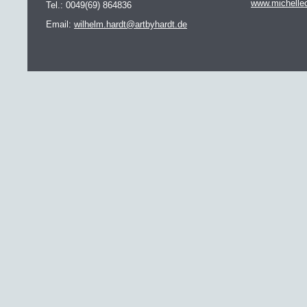
www.michelle
Tel.: 0049(69) 864836
Email:
wilhelm.hardt@artbyhardt.de