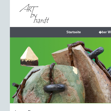
Startseite
�ber W