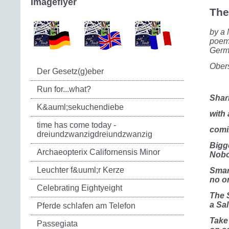
Imageflyer
The
by a 
poem 
Germ
Obers
Der Gesetz(g)eber
Run for...what?
Shar
K&auml;sekuchendiebe
with 
time has come today -
comi
dreiundzwanzigdreiundzwanzig
Bigge
Archaeopterix Californensis Minor
Nobod
Leuchter f&uuml;r Kerze
Smart
no on
Celebrating Eightyeight
The S
a Sal
Pferde schlafen am Telefon
Take
Passegiata