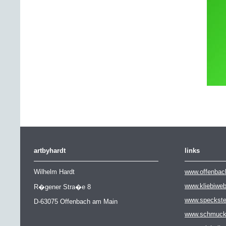
artbyhardt
links
Wilhelm Hardt
www.offenbac
www.kliebiwe
R�gener Stra�e 8
www.speckste
D-63075 Offenbach am Main
www.schmuckat