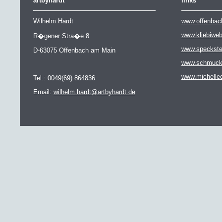
artbyhardt
links
Wilhelm Hardt
www.offenbac
www.kliebiwe
R�gener Stra�e 8
www.speckste
D-63075 Offenbach am Main
www.schmuckat
www.michelle
Tel.: 0049(69) 864836
Email:
wilhelm.hardt@artbyhardt.de