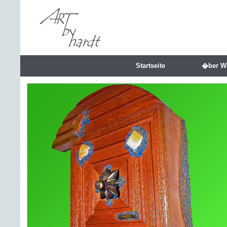
Startseite
�ber W