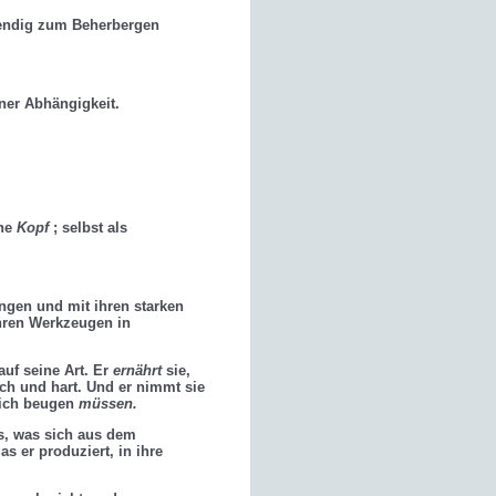
wendig zum Beherbergen
ner Abhängigkeit.
hne
Kopf
; selbst als
ängen und mit ihren starken
hren Werkzeugen in
auf seine Art. Er
ernährt
sie,
lich und hart. Und er nimmt sie
sich beugen
müssen.
s, was sich aus dem
as er produziert,
in ihre