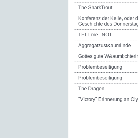
The SharkTrout
Konferenz der Keile, oder d
Geschichte des Donnersta
TELL me...NOT !
Aggregatzust&auml;nde
Gottes gute W&auml;chteri
Problembeseitigung
Problembeseitigung
The Dragon
"Victory" Erinnerung an Ol