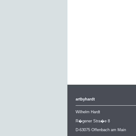
artbyhardt
Wilhelm Hardt
R�gener Stra�e 8
D-63075 Offenbach am Main