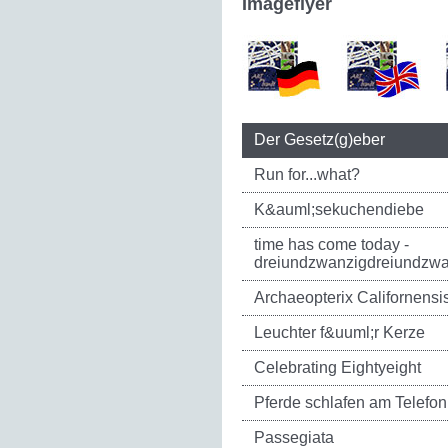
Imageflyer
Der Gesetz(g)eber
Run for...what?
K&auml;sekuchendiebe
time has come today -
dreiundzwanzigdreiundzwa
Archaeopterix Californensi
Leuchter f&uuml;r Kerze
Celebrating Eightyeight
Pferde schlafen am Telefon
Passegiata