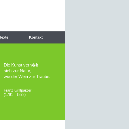
Texte
Kontakt
Die Kunst verh�lt
sich zur Natur,
wie der Wein zur Traube.
Franz Grillparzer
(1791 - 1872)