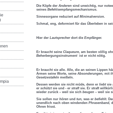
Die Köpfe der
Anderen
sind unwichtig, nur not
seines
Befehlsempfangsmechanismus.
ie
Sinnesorgane reduziert auf
Minimalversion.
g
Schmal, eng, deformiert für das
Überleben
in sei
Hier der
Lautsprecher
dort die
Empfänger.
nnen
Er braucht seine
Claqueure
, am besten völlig o
Beherbergungsinstrument
ist er nicht nötig.
Er braucht sie alle. Alle, die an seinen Lippen h
Armen seine Worte, seine
Absonderungen,
mit i
Gesetzestafeln
meißeln.
ympia
Dessen werden sie nicht müde, denn er
liebt
sie 
er
schützt
sie und - er
straft
sie. Er straft willkür
wieder zurück – weil sie sich
beugen
– weil sie 
Sie sollen nur
hören
und
tun,
was er
befiehlt
. Da
unendlich nach oben windenden
Phrasenband,
d
Ohren frisst.