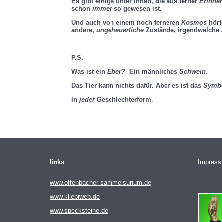
Es gibt einige unter ihnen, die aus ferner
Erinne
schon
immer
so gewesen ist.
Und auch von einem noch ferneren
Kosmos
hört
andere,
ungeheuerliche
Zustände, irgendwelche
P.S.
Was ist ein
Eber?
Ein männliches
Schwein.
Das Tier kann nichts dafür. Aber es ist das
Symb
In
jeder
Geschlechterform
.
links
Impres
www.offenbacher-sammelsurium.de
www.kliebiweb.de
www.specksteine.de