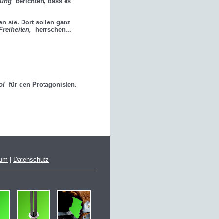
rung
berichten, dass es
en sie. Dort sollen ganz
Freiheiten,
herrschen...
ol
für den Protagonisten.
sum
|
Datenschutz