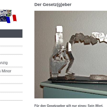
Der Gesetz(g)eber
nzig
s Minor
Für den Gesetzgeber gilt nur eines: Sein
Wort
.